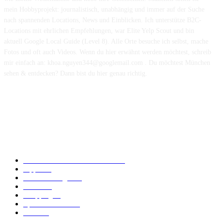
mein Hobbyprojekt: journalistisch, unabhängig und immer auf der Suche
nach spannenden Locations, News und Einblicken. Ich unterstütze B2C-
Locations mit ehrlichen Empfehlungen, war Elite Yelp Scout und bin
aktuell Google Local Guide (Level 8). Alle Orte besuche ich selbst, mache
Fotos und oft auch Videos. Wenn du hier erwähnt werden möchtest, schreib
mir einfach an: khoa.nguyen344@googlemail.com . Du möchtest München
sehen & entdecken? Dann bist du hier genau richtig.
Hinweis: Auf dieser Website werden teilweise Inhalte und Bilder mit
Unterstützung von Künstlicher Intelligenz (KI) erstellt und vor der
Veröffentlichung redaktionell geprüft.
POPULAR CATEGORY
Essen & Trinken in München
170
Tipps
110
Dienstleistungen
87
Events
50
Shopping
40
Sport & Freizeit
37
News
23