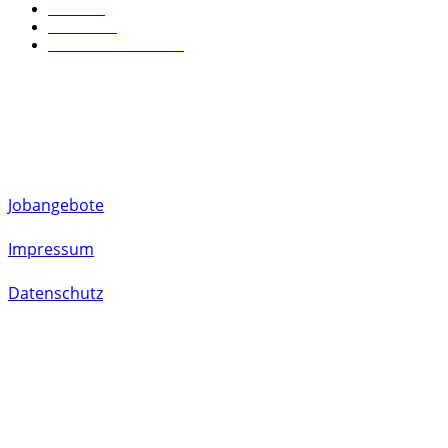
Kultur
22
Wohnen
19
Leben in München
18
FOLLOW US
Jobangebote
Impressum
Datenschutz