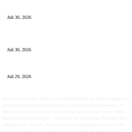
Zahnarzt in München finden – Worauf solltet ihr achten?
Juli 30, 2026
Edelmetallankauf in München -So verkauft ihr Gold, Silber & Schmuck 
fairen Preis
Juli 30, 2026
Die häufigsten Unfallorte in München – Wo kracht es besonders oft?
Juli 29, 2026
München sehen & erleben
Mein Name ist Kahoa Nguyen, ich bin Memminger, gebürtiger Allgäuer mit
vietnamesischen Wurzeln und arbeite als Online Marketing Freelancer in
München. In meiner Freizeit treibe ich viel Sport (u. a. auf meiner Seite
Keep Runnin) und reise gern – dafür habe ich auch meinen Reiseblog Welt
sehen gestartet. Seit über 30 Jahren lebe ich in München, kenne die Stadt
wie meine Westentasche und liebe ihre Geschichten. München sehen ist