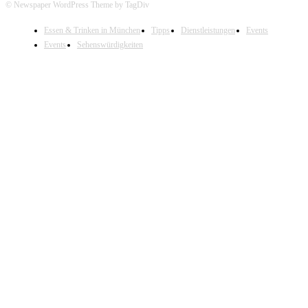
© Newspaper WordPress Theme by TagDiv
Essen & Trinken in München
Tipps
Dienstleistungen
Events
Events
Sehenswürdigkeiten