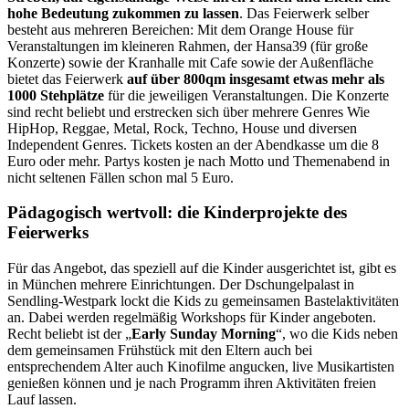
hohe Bedeutung zukommen zu lassen
. Das Feierwerk selber
besteht aus mehreren Bereichen: Mit dem Orange House für
Veranstaltungen im kleineren Rahmen, der Hansa39 (für große
Konzerte) sowie der Kranhalle mit Cafe sowie der Außenfläche
bietet das Feierwerk
auf über 800qm insgesamt etwas mehr als
1000 Stehplätze
für die jeweiligen Veranstaltungen. Die Konzerte
sind recht beliebt und erstrecken sich über mehrere Genres Wie
HipHop, Reggae, Metal, Rock, Techno, House und diversen
Independent Genres. Tickets kosten an der Abendkasse um die 8
Euro oder mehr. Partys kosten je nach Motto und Themenabend in
nicht seltenen Fällen schon mal 5 Euro.
Pädagogisch wertvoll: die Kinderprojekte des
Feierwerks
Für das Angebot, das speziell auf die Kinder ausgerichtet ist, gibt es
in München mehrere Einrichtungen. Der Dschungelpalast in
Sendling-Westpark lockt die Kids zu gemeinsamen Bastelaktivitäten
an. Dabei werden regelmäßig Workshops für Kinder angeboten.
Recht beliebt ist der „
Early Sunday Morning
“, wo die Kids neben
dem gemeinsamen Frühstück mit den Eltern auch bei
entsprechendem Alter auch Kinofilme angucken, live Musikartisten
genießen können und je nach Programm ihren Aktivitäten freien
Lauf lassen.