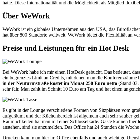
hatte. Diese Internationalität und die Möglichkeit, als Mitglied flexibe
Über WeWork
WeWork ist ein globales Unternehmen aus den USA, das Büroflächen
hat über 800 Standorte weltweit. WeWork bietet die Flexibilität an v
Preise und Leistungen für ein Hot Desk
Bei WeWork habe ich mir einen HotDesk gebucht. Das bedeutet, dass 
ein begrenztes Limit an Credits, mit denen man die Konferenzräume b
in der Neuturmstraße kostet im Monat 250 Euro netto
(Stand 03.1
sehr fair. Man zahlt im Schnitt 10 Euro am Tag und hat einen angene
Es gibt in der Lounge verschiedene Formen von Sitzplätzen vom großen
aufgeräumt und der Küchenbereich ist allgemein auch sehr sauber geh
Räumlichkeiten hat man mit einer Schlüsselkarte. Gäste können hier
anstehen, sind sie anzumelden. Das Office hat 24 Stunden die Woche 
Drucken kann man hier im Office ebenfalls und auch wichtige Utensi