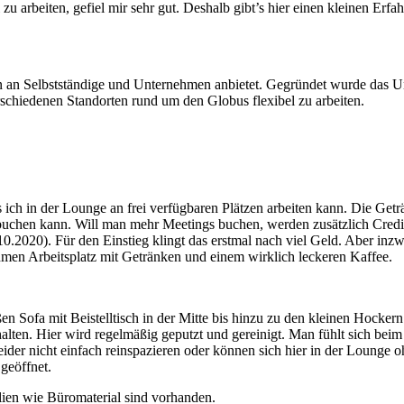
l zu arbeiten, gefiel mir sehr gut. Deshalb gibt’s hier einen kleinen Erf
 an Selbstständige und Unternehmen anbietet. Gegründet wurde das 
erschiedenen Standorten rund um den Globus flexibel zu arbeiten.
ich in der Lounge an frei verfügbaren Plätzen arbeiten kann. Die Getr
uchen kann. Will man mehr Meetings buchen, werden zusätzlich Credits 
0.2020). Für den Einstieg klingt das erstmal nach viel Geld. Aber inzw
hmen Arbeitsplatz mit Getränken und einem wirklich leckeren Kaffee.
 Sofa mit Beistelltisch in der Mitte bis hinzu zu den kleinen Hockern 
alten. Hier wird regelmäßig geputzt und gereinigt. Man fühlt sich bei
 leider nicht einfach reinspazieren oder können sich hier in der Lou
geöffnet.
lien wie Büromaterial sind vorhanden.