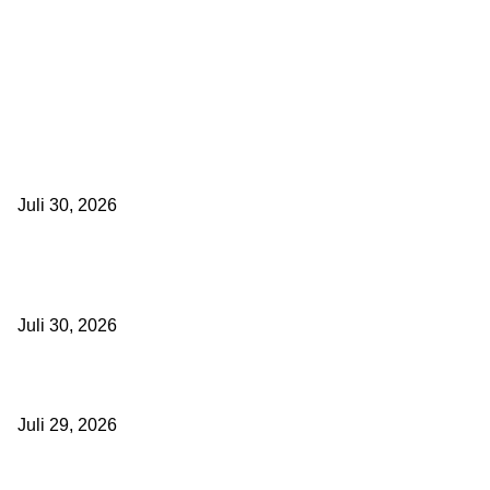
Latest
Zahnarzt in München finden – Worauf solltet ihr achten?
Juli 30, 2026
Edelmetallankauf in München -So verkauft ihr Gold, Silber & Schm
fairen Preis
Juli 30, 2026
Die häufigsten Unfallorte in München – Wo kracht es besonders oft?
Juli 29, 2026
München sehen & erleben