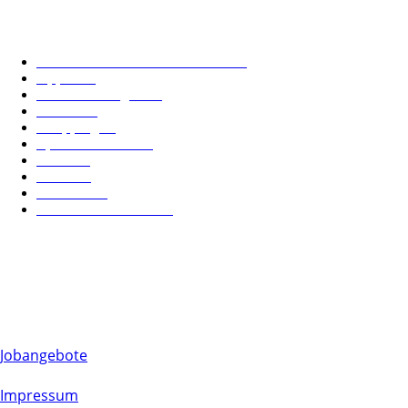
der Veröffentlichung redaktionell geprüft.
POPULAR CATEGORY
Essen & Trinken in München
170
Tipps
110
Dienstleistungen
87
Events
50
Shopping
40
Sport & Freizeit
37
News
23
Kultur
22
Wohnen
19
Leben in München
18
FOLLOW US
Jobangebote
Impressum