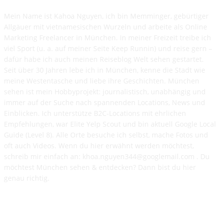
Mein Name ist Kahoa Nguyen, ich bin Memminger, gebürtiger
Allgäuer mit vietnamesischen Wurzeln und arbeite als Online
Marketing Freelancer in München. In meiner Freizeit treibe ich
viel Sport (u. a. auf meiner Seite Keep Runnin) und reise gern –
dafür habe ich auch meinen Reiseblog Welt sehen gestartet.
Seit über 30 Jahren lebe ich in München, kenne die Stadt wie
meine Westentasche und liebe ihre Geschichten. München
sehen ist mein Hobbyprojekt: journalistisch, unabhängig und
immer auf der Suche nach spannenden Locations, News und
Einblicken. Ich unterstütze B2C-Locations mit ehrlichen
Empfehlungen, war Elite Yelp Scout und bin aktuell Google Local
Guide (Level 8). Alle Orte besuche ich selbst, mache Fotos und
oft auch Videos. Wenn du hier erwähnt werden möchtest,
schreib mir einfach an: khoa.nguyen344@googlemail.com . Du
möchtest München sehen & entdecken? Dann bist du hier
genau richtig.
Hinweis: Auf dieser Website werden teilweise Inhalte und Bilder