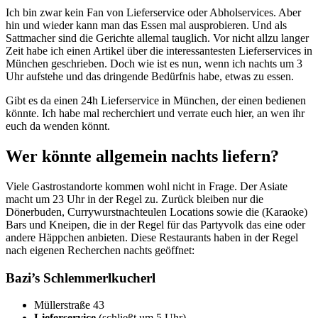
Ich bin zwar kein Fan von Lieferservice oder Abholservices. Aber
hin und wieder kann man das Essen mal ausprobieren. Und als
Sattmacher sind die Gerichte allemal tauglich. Vor nicht allzu langer
Zeit habe ich einen Artikel über die interessantesten Lieferservices in
München geschrieben. Doch wie ist es nun, wenn ich nachts um 3
Uhr aufstehe und das dringende Bedürfnis habe, etwas zu essen.
Gibt es da einen 24h Lieferservice in München, der einen bedienen
könnte. Ich habe mal recherchiert und verrate euch hier, an wen ihr
euch da wenden könnt.
Wer könnte allgemein nachts liefern?
Viele Gastrostandorte kommen wohl nicht in Frage. Der Asiate
macht um 23 Uhr in der Regel zu. Zurück bleiben nur die
Dönerbuden, Currywurstnachteulen Locations sowie die (Karaoke)
Bars und Kneipen, die in der Regel für das Partyvolk das eine oder
andere Häppchen anbieten. Diese Restaurants haben in der Regel
nach eigenen Recherchen nachts geöffnet:
Bazi’s Schlemmerlkucherl
Müllerstraße 43
Lieferservice
(schließt um 5 Uhr)