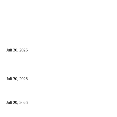
Latest
Zahnarzt in München finden – Worauf solltet ihr achten?
Juli 30, 2026
Edelmetallankauf in München -So verkauft ihr Gold, Silber & Schmuck 
fairen Preis
Juli 30, 2026
Die häufigsten Unfallorte in München – Wo kracht es besonders oft?
Juli 29, 2026
München sehen & erleben