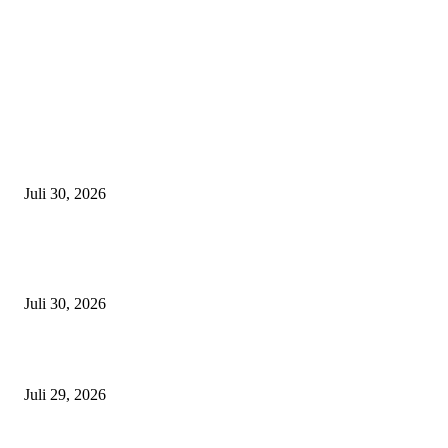
Latest
Zahnarzt in München finden – Worauf solltet ihr achten?
Juli 30, 2026
Edelmetallankauf in München -So verkauft ihr Gold, Silber & Schmuck 
fairen Preis
Juli 30, 2026
Die häufigsten Unfallorte in München – Wo kracht es besonders oft?
Juli 29, 2026
München sehen & erleben