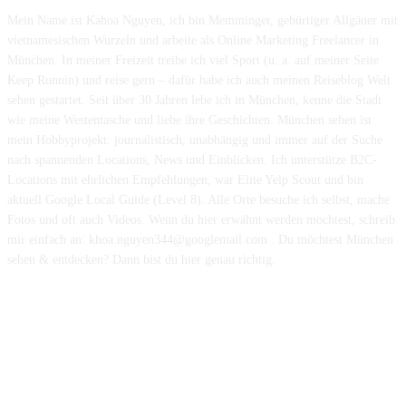
Mein Name ist Kahoa Nguyen, ich bin Memminger, gebürtiger Allgäuer mit
vietnamesischen Wurzeln und arbeite als Online Marketing Freelancer in
München. In meiner Freizeit treibe ich viel Sport (u. a. auf meiner Seite
Keep Runnin) und reise gern – dafür habe ich auch meinen Reiseblog Welt
sehen gestartet. Seit über 30 Jahren lebe ich in München, kenne die Stadt
wie meine Westentasche und liebe ihre Geschichten. München sehen ist
mein Hobbyprojekt: journalistisch, unabhängig und immer auf der Suche
nach spannenden Locations, News und Einblicken. Ich unterstütze B2C-
Locations mit ehrlichen Empfehlungen, war Elite Yelp Scout und bin
aktuell Google Local Guide (Level 8). Alle Orte besuche ich selbst, mache
Fotos und oft auch Videos. Wenn du hier erwähnt werden möchtest, schreib
mir einfach an: khoa.nguyen344@googlemail.com . Du möchtest München
sehen & entdecken? Dann bist du hier genau richtig.
Hinweis: Auf dieser Website werden teilweise Inhalte und Bilder mit
Unterstützung von Künstlicher Intelligenz (KI) erstellt und vor der
Veröffentlichung redaktionell geprüft.
POPULAR CATEGORY