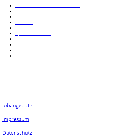
Essen & Trinken in München
170
Tipps
110
Dienstleistungen
87
Events
50
Shopping
40
Sport & Freizeit
37
News
23
Kultur
22
Wohnen
19
Leben in München
18
FOLLOW US
Jobangebote
Impressum
Datenschutz