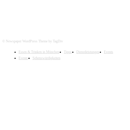
© Newspaper WordPress Theme by TagDiv
Essen & Trinken in München
Tipps
Dienstleistungen
Events
Events
Sehenswürdigkeiten