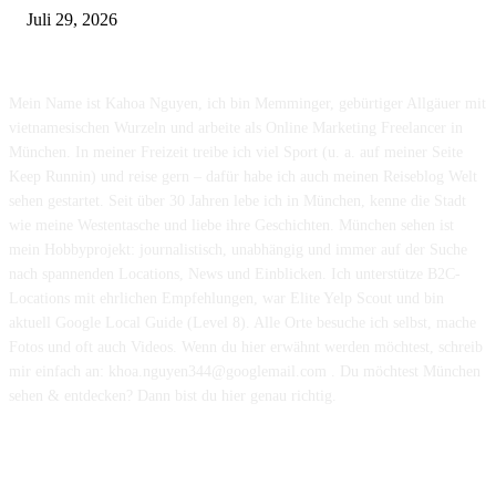
Juli 29, 2026
München sehen & erleben
Mein Name ist Kahoa Nguyen, ich bin Memminger, gebürtiger Allgäuer mit
vietnamesischen Wurzeln und arbeite als Online Marketing Freelancer in
München. In meiner Freizeit treibe ich viel Sport (u. a. auf meiner Seite
Keep Runnin) und reise gern – dafür habe ich auch meinen Reiseblog Welt
sehen gestartet. Seit über 30 Jahren lebe ich in München, kenne die Stadt
wie meine Westentasche und liebe ihre Geschichten. München sehen ist
mein Hobbyprojekt: journalistisch, unabhängig und immer auf der Suche
nach spannenden Locations, News und Einblicken. Ich unterstütze B2C-
Locations mit ehrlichen Empfehlungen, war Elite Yelp Scout und bin
aktuell Google Local Guide (Level 8). Alle Orte besuche ich selbst, mache
Fotos und oft auch Videos. Wenn du hier erwähnt werden möchtest, schreib
mir einfach an: khoa.nguyen344@googlemail.com . Du möchtest München
sehen & entdecken? Dann bist du hier genau richtig.
Hinweis: Auf dieser Website werden teilweise Inhalte und Bilder mit
Unterstützung von Künstlicher Intelligenz (KI) erstellt und vor der