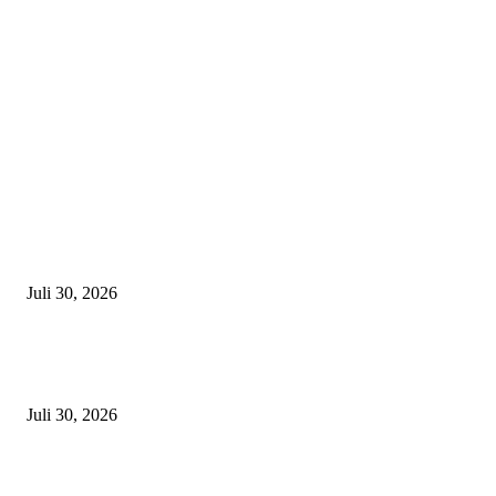
Latest
Zahnarzt in München finden – Worauf solltet ihr achten?
Juli 30, 2026
Edelmetallankauf in München -So verkauft ihr Gold, Silber & Schmuck 
fairen Preis
Juli 30, 2026
Die häufigsten Unfallorte in München – Wo kracht es besonders oft?