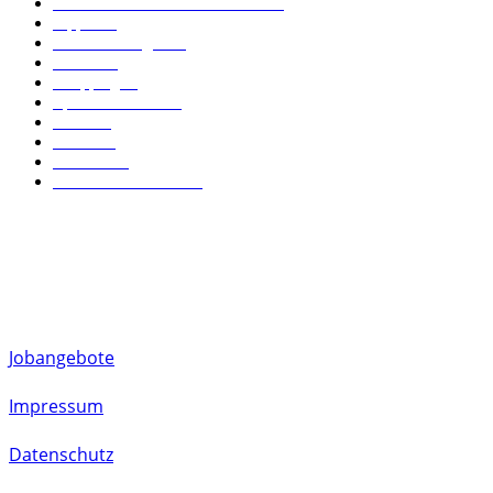
Essen & Trinken in München
170
Tipps
110
Dienstleistungen
87
Events
50
Shopping
40
Sport & Freizeit
37
News
23
Kultur
22
Wohnen
19
Leben in München
18
FOLLOW US
Jobangebote
Impressum
Datenschutz