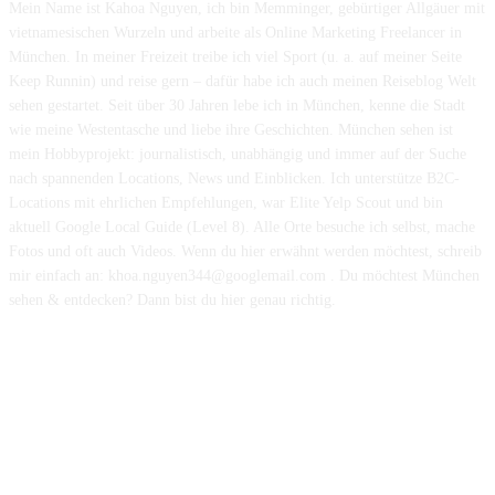
Mein Name ist Kahoa Nguyen, ich bin Memminger, gebürtiger Allgäuer mit
vietnamesischen Wurzeln und arbeite als Online Marketing Freelancer in
München. In meiner Freizeit treibe ich viel Sport (u. a. auf meiner Seite
Keep Runnin) und reise gern – dafür habe ich auch meinen Reiseblog Welt
sehen gestartet. Seit über 30 Jahren lebe ich in München, kenne die Stadt
wie meine Westentasche und liebe ihre Geschichten. München sehen ist
mein Hobbyprojekt: journalistisch, unabhängig und immer auf der Suche
nach spannenden Locations, News und Einblicken. Ich unterstütze B2C-
Locations mit ehrlichen Empfehlungen, war Elite Yelp Scout und bin
aktuell Google Local Guide (Level 8). Alle Orte besuche ich selbst, mache
Fotos und oft auch Videos. Wenn du hier erwähnt werden möchtest, schreib
mir einfach an: khoa.nguyen344@googlemail.com . Du möchtest München
sehen & entdecken? Dann bist du hier genau richtig.
Hinweis: Auf dieser Website werden teilweise Inhalte und Bilder mit
Unterstützung von Künstlicher Intelligenz (KI) erstellt und vor der
Veröffentlichung redaktionell geprüft.
POPULAR CATEGORY