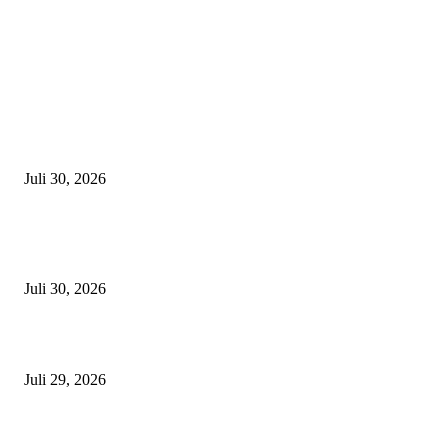
Latest
Zahnarzt in München finden – Worauf solltet ihr achten?
Juli 30, 2026
Edelmetallankauf in München -So verkauft ihr Gold, Silber & Schmuck 
fairen Preis
Juli 30, 2026
Die häufigsten Unfallorte in München – Wo kracht es besonders oft?
Juli 29, 2026
München sehen & erleben