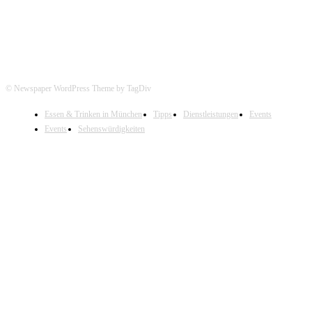
© Newspaper WordPress Theme by TagDiv
Essen & Trinken in München
Tipps
Dienstleistungen
Events
Events
Sehenswürdigkeiten