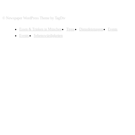
© Newspaper WordPress Theme by TagDiv
Essen & Trinken in München
Tipps
Dienstleistungen
Events
Events
Sehenswürdigkeiten