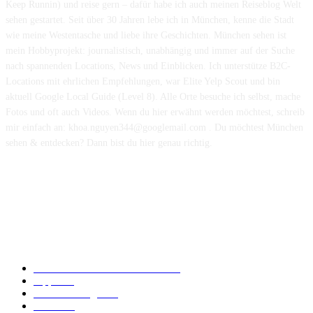
Keep Runnin) und reise gern – dafür habe ich auch meinen Reiseblog Welt
sehen gestartet. Seit über 30 Jahren lebe ich in München, kenne die Stadt
wie meine Westentasche und liebe ihre Geschichten. München sehen ist
mein Hobbyprojekt: journalistisch, unabhängig und immer auf der Suche
nach spannenden Locations, News und Einblicken. Ich unterstütze B2C-
Locations mit ehrlichen Empfehlungen, war Elite Yelp Scout und bin
aktuell Google Local Guide (Level 8). Alle Orte besuche ich selbst, mache
Fotos und oft auch Videos. Wenn du hier erwähnt werden möchtest, schreib
mir einfach an: khoa.nguyen344@googlemail.com . Du möchtest München
sehen & entdecken? Dann bist du hier genau richtig.
Hinweis: Auf dieser Website werden teilweise Inhalte und Bilder mit
Unterstützung von Künstlicher Intelligenz (KI) erstellt und vor der
Veröffentlichung redaktionell geprüft.
POPULAR CATEGORY
Essen & Trinken in München
170
Tipps
110
Dienstleistungen
87
Events
50