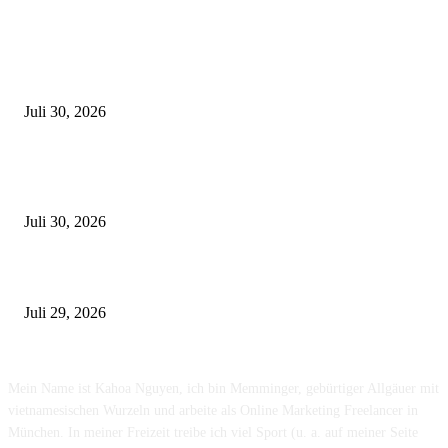
Latest
Zahnarzt in München finden – Worauf solltet ihr achten?
Juli 30, 2026
Edelmetallankauf in München -So verkauft ihr Gold, Silber & Schmuck 
fairen Preis
Juli 30, 2026
Die häufigsten Unfallorte in München – Wo kracht es besonders oft?
Juli 29, 2026
München sehen & erleben
Mein Name ist Kahoa Nguyen, ich bin Memminger, gebürtiger Allgäuer mit
vietnamesischen Wurzeln und arbeite als Online Marketing Freelancer in
München. In meiner Freizeit treibe ich viel Sport (u. a. auf meiner Seite