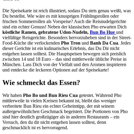
Die Speisekarte ist reich illustriert, sodass Du stets genau weißt, was
Du bestellst. Wie wäre es mit knusprigen Frühlingsrollen oder
frischen Sommerrollen als Vorspeise? Auch die Reisnudelgerichte
sind ein echter Genuss! Neben der klassischen Pho erwarten Dich
köstliche Ramen, gebratene Udon-Nudeln,
Bun Bo Hue
und
vielfältige Reisgerichte. Besonders hervorzuheben sind in der Street-
Food-Küche die verlockenden
Pho Tron
und
Banh Da Cua
. Jedes
dieser Gerichte ist ein kulinarisches Erlebnis, das Du Dir nicht
entgehen lassen solltest. Die Hauptspeisen bewegen sich preislich
zwischen 14 und 18 Euro – das sind mittlerweile übliche Preise in
München. Lass Dich von der Vielfalt und den Aromen inspirieren
und entdecke die leckeren Optionen auf der Speisekarte!
Wie schmeckt das Essen?
Wir haben
Pho Bo und Bun Rieu Cua
getestet. Während Pho
mittlerweile in vielen Kreisen bekannt ist, bleibt das weniger
verbreitete Bun Rieu ein echter Geheimtipp, der mit seinem
außergewöhnlichen Geschmack begeistert. Die Portionen von Pho
sind hier deutlich großzügiger als in anderen Restaurants – ein
Versuch, den du dir nicht entgehen lassen solltest, denn
geschmacklich ist es hervorragend.