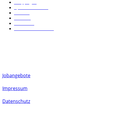
Shopping
40
Sport & Freizeit
37
News
23
Kultur
22
Wohnen
19
Leben in München
18
FOLLOW US
Jobangebote
Impressum
Datenschutz