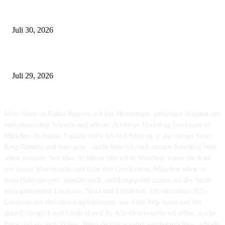
Edelmetallankauf in München -So verkauft ihr Gold, Silber & Schmuck 
fairen Preis
Juli 30, 2026
Die häufigsten Unfallorte in München – Wo kracht es besonders oft?
Juli 29, 2026
München sehen & erleben
Mein Name ist Kahoa Nguyen, ich bin Memminger, gebürtiger Allgäuer mit
vietnamesischen Wurzeln und arbeite als Online Marketing Freelancer in
München. In meiner Freizeit treibe ich viel Sport (u. a. auf meiner Seite
Keep Runnin) und reise gern – dafür habe ich auch meinen Reiseblog Welt
sehen gestartet. Seit über 30 Jahren lebe ich in München, kenne die Stadt
wie meine Westentasche und liebe ihre Geschichten. München sehen ist
mein Hobbyprojekt: journalistisch, unabhängig und immer auf der Suche
nach spannenden Locations, News und Einblicken. Ich unterstütze B2C-
Locations mit ehrlichen Empfehlungen, war Elite Yelp Scout und bin
aktuell Google Local Guide (Level 8). Alle Orte besuche ich selbst, mache
Fotos und oft auch Videos. Wenn du hier erwähnt werden möchtest, schreib