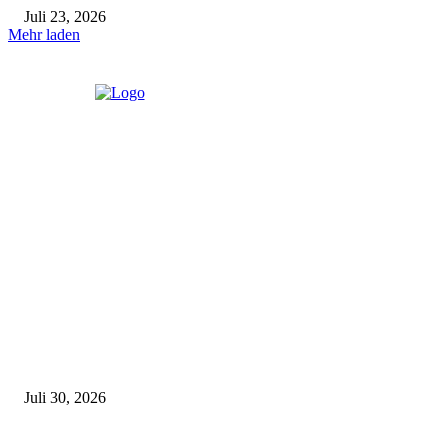
Juli 23, 2026
Mehr laden
Latest
Zahnarzt in München finden – Worauf solltet ihr achten?
Juli 30, 2026