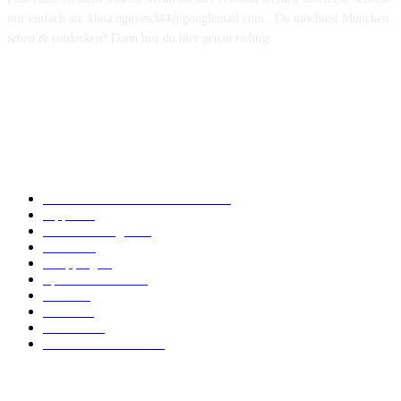
mir einfach an: khoa.nguyen344@googlemail.com . Du möchtest München
sehen & entdecken? Dann bist du hier genau richtig.
Hinweis: Auf dieser Website werden teilweise Inhalte und Bilder mit
Unterstützung von Künstlicher Intelligenz (KI) erstellt und vor der
Veröffentlichung redaktionell geprüft.
POPULAR CATEGORY
Essen & Trinken in München
170
Tipps
110
Dienstleistungen
87
Events
50
Shopping
40
Sport & Freizeit
37
News
23
Kultur
22
Wohnen
19
Leben in München
18
FOLLOW US